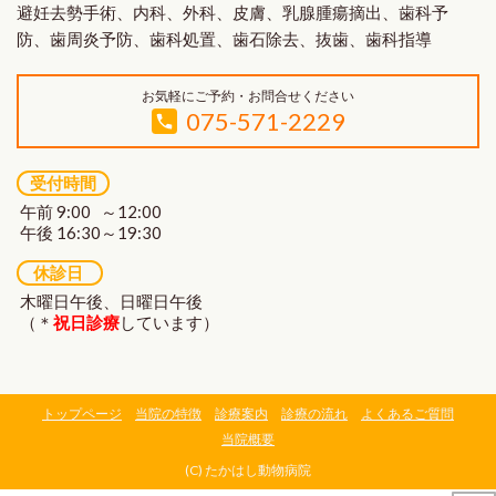
避妊去勢手術、内科、外科、皮膚、乳腺腫瘍摘出、歯科予
防、歯周炎予防、歯科処置、歯石除去、抜歯、歯科指導
お気軽にご予約・お問合せください
075-571-2229
受付時間
午前 9:00 ～12:00
午後 16:30～19:30
休診日
木曜日午後、日曜日午後
（＊
祝日診療
しています）
トップページ
当院の特徴
診療案内
診療の流れ
よくあるご質問
当院概要
(C) たかはし動物病院