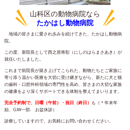
山科区の動物病院なら
たかはし動物病院
地域の皆さまに愛され歩みを続けてきた、たかはし動物病
院。
この度、
新院長として西之原将彰（にしのはらまさあき）が
就任いたしました。
これまで前院長が築き上げてこられた、動物たちとご家族に
寄り添う温かい医療を大切に受け継ぎながら、新たに犬と猫
の歯科・口腔外科領域の専門性を高め、皆さまの大切な家族
の健康をより深くサポートできる体制を整えてまいります。
完全予約制で、日曜（午前）・祝日（終日）
も
（＊年末年
始、G.W一部. お盆休診）
診療していますので、
お気軽にお問い合わせ
ください。